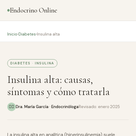
Endocrino Online
Inicio
›
Diabetes
›
Insulina alta
DIABETES · INSULINA
Insulina alta: causas,
síntomas y cómo tratarla
👩‍⚕️
Dra. María García · Endocrinóloga
Revisado: enero 2025
La insulina alta en analítica (hiperinsulinemia) suele